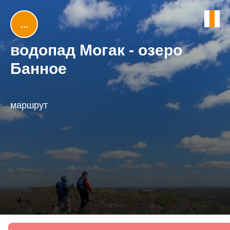
...
водопад Могак - озеро
Банное
маршрут