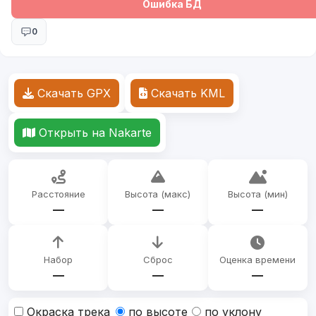
Ошибка БД
0
Скачать GPX
Скачать KML
Открыть на Nakarte
Расстояние
Высота (макс)
Высота (мин)
—
—
—
Набор
Сброс
Оценка времени
—
—
—
Окраска трека
по высоте
по уклону