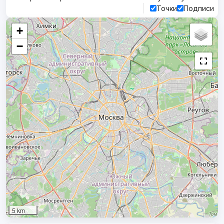
Точки
Подписи
+
−
5 km