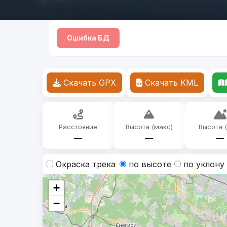
Ошибка БД
Скачать GPX
Скачать KML
Расстояние
Высота (макс)
Высота 
—
—
—
Окраска трека
по высоте
по уклону
+
−