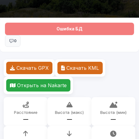
Ошибка БД
0
Скачать GPX
Скачать KML
Открыть на Nakarte
Расстояние
Высота (макс)
Высота (мин)
—
—
—