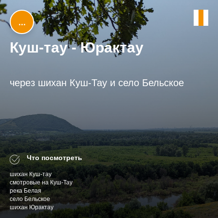
...
Куш-тау - Юрактау
через шихан Куш-Тау и село Бельское
Что посмотреть
шихан Куш-тау
смотровые на Куш-Тау
река Белая
село Бельское
шихан Юрактау