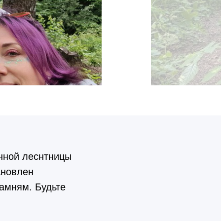
нной леснтницы
ановлен
камням. Будьте