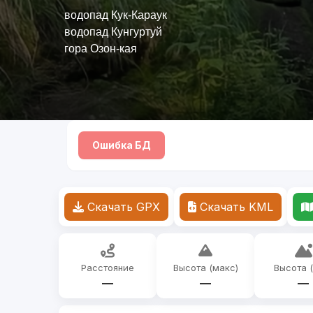
водопад Кук-Караук
водопад Кунгуртуй
гора Озон-кая
Ошибка БД
Скачать GPX
Скачать KML
Расстояние
Высота (макс)
Высота 
—
—
—