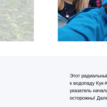
Этот радиальны
к водопаду Кук-
указатель начал
осторожны! Дале