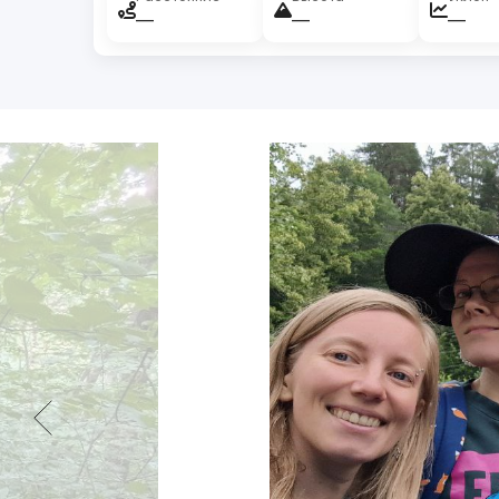
—
—
—