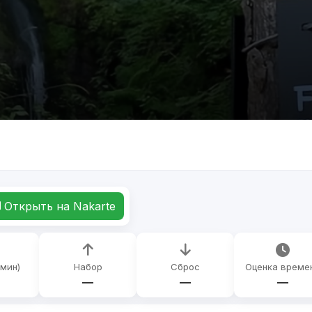
Открыть на Nakarte
(мин)
Набор
Сброс
Оценка време
—
—
—