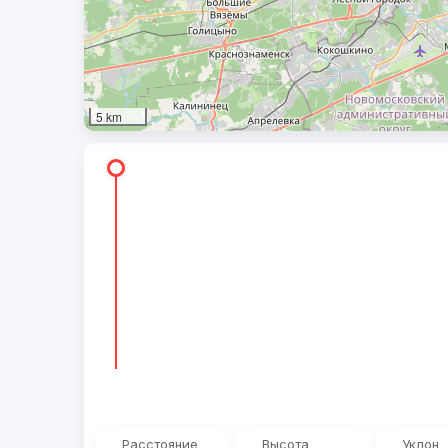
5 km
Расстояние
Высота
Уклон