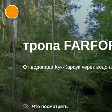
...
тропа FARFO
От водопада Кук-Караук,через водопа
Что посмотреть