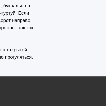
, буквально в
нгуртуй. Если
ворот направо.
орожны, так как
т к открытой
о прогуляться.