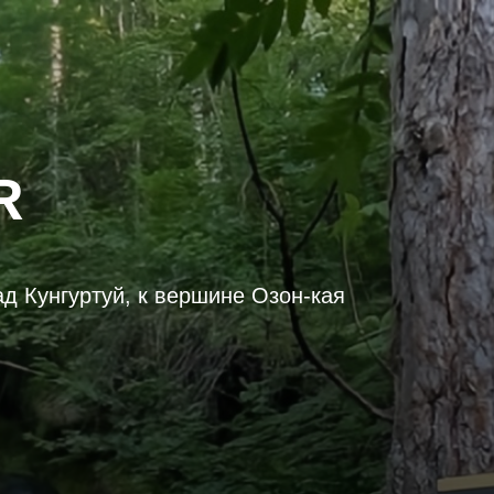
R
д Кунгуртуй, к вершине Озон-кая